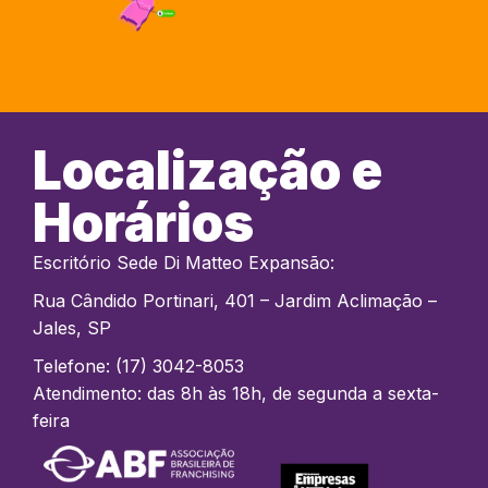
Localização e
Horários
Escritório Sede Di Matteo Expansão:
Rua Cândido Portinari, 401 – Jardim Aclimação –
Jales, SP
Telefone: (17) 3042-8053
Atendimento: das 8h às 18h, de segunda a sexta-
feira