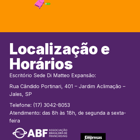
Localização e
Horários
Escritório Sede Di Matteo Expansão:
Rua Cândido Portinari, 401 – Jardim Aclimação –
Jales, SP
Telefone: (17) 3042-8053
Atendimento: das 8h às 18h, de segunda a sexta-
feira