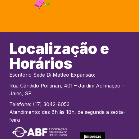
Localização e
Horários
Escritório Sede Di Matteo Expansão:
Rua Cândido Portinari, 401 – Jardim Aclimação –
Jales, SP
Telefone: (17) 3042-8053
Atendimento: das 8h às 18h, de segunda a sexta-
feira