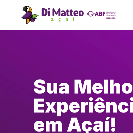
Sua Melho
Experiênc
em Açaí!