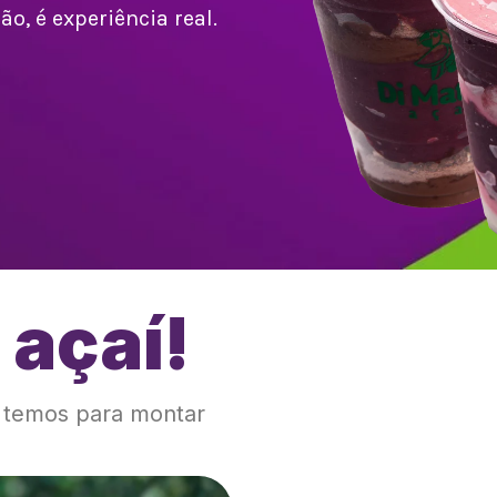
o, é experiência real.
 açaí!
!
e temos para montar