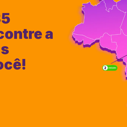
35
contre a
is
ocê!