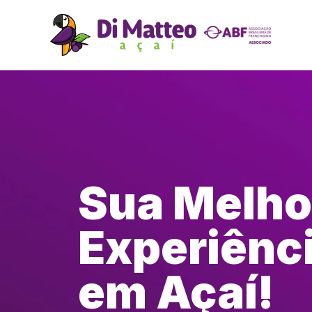
Sua Melho
Experiênc
em Açaí!