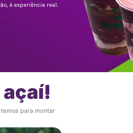
o, é experiência real.
 açaí!
!
e temos para montar