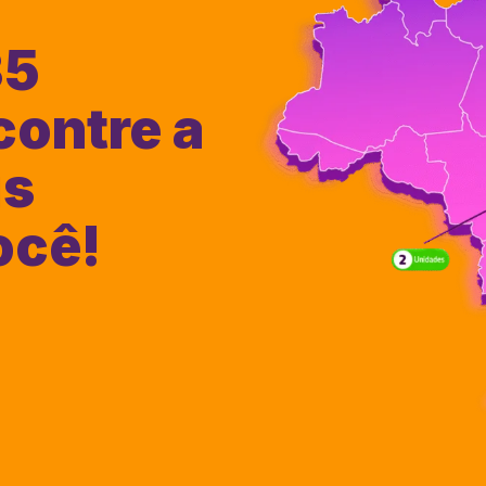
35
contre a
is
ocê!