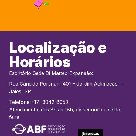
Localização e
Horários
Escritório Sede Di Matteo Expansão:
Rua Cândido Portinari, 401 – Jardim Aclimação –
Jales, SP
Telefone: (17) 3042-8053
Atendimento: das 8h às 18h, de segunda a sexta-
feira