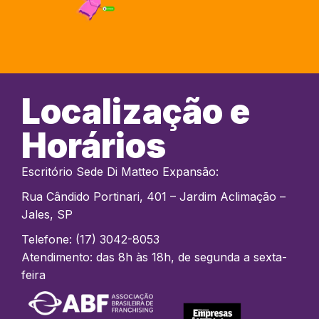
Localização e
Horários
Escritório Sede Di Matteo Expansão:
Rua Cândido Portinari, 401 – Jardim Aclimação –
Jales, SP
Telefone: (17) 3042-8053
Atendimento: das 8h às 18h, de segunda a sexta-
feira