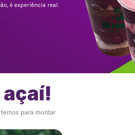
o, é experiência real.
 açaí!
!
e temos para montar