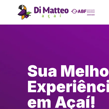
Sua Melho
Experiênc
em Açaí!