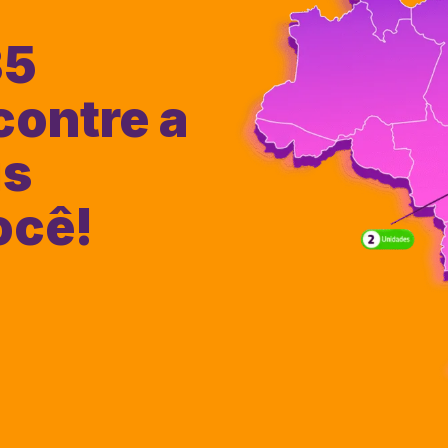
35
contre a
is
ocê!