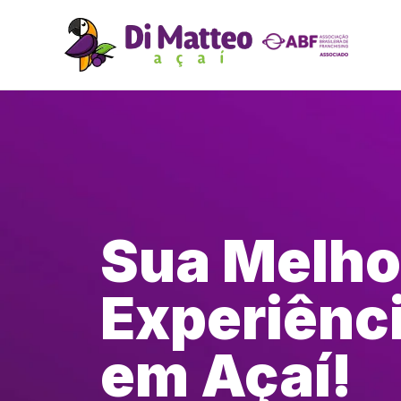
Sua Melho
Experiênc
em Açaí!