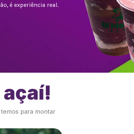
o, é experiência real.
 açaí!
!
e temos para montar