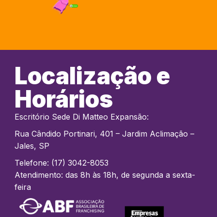
Localização e
Horários
Escritório Sede Di Matteo Expansão:
Rua Cândido Portinari, 401 – Jardim Aclimação –
Jales, SP
Telefone: (17) 3042-8053
Atendimento: das 8h às 18h, de segunda a sexta-
feira