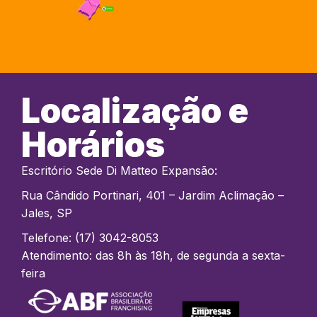
Localização e
Horários
Escritório Sede Di Matteo Expansão:
Rua Cândido Portinari, 401 – Jardim Aclimação –
Jales, SP
Telefone: (17) 3042-8053
Atendimento: das 8h às 18h, de segunda a sexta-
feira