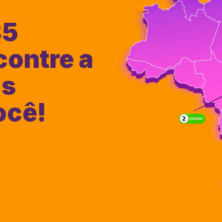
35
contre a
is
ocê!