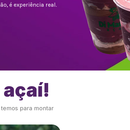
o, é experiência real.
 açaí!
!
e temos para montar