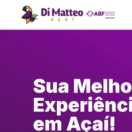
Sua Melho
Experiênc
em Açaí!