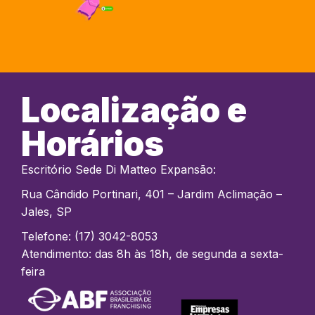
Localização e
Horários
Escritório Sede Di Matteo Expansão:
Rua Cândido Portinari, 401 – Jardim Aclimação –
Jales, SP
Telefone: (17) 3042-8053
Atendimento: das 8h às 18h, de segunda a sexta-
feira