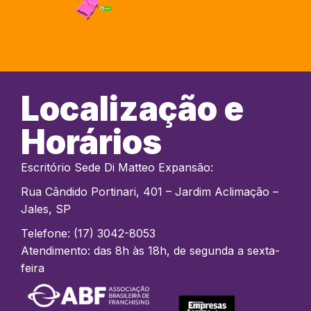
Localização e
Horários
Escritório Sede Di Matteo Expansão:
Rua Cândido Portinari, 401 – Jardim Aclimação –
Jales, SP
Telefone: (17) 3042-8053
Atendimento: das 8h às 18h, de segunda a sexta-
feira