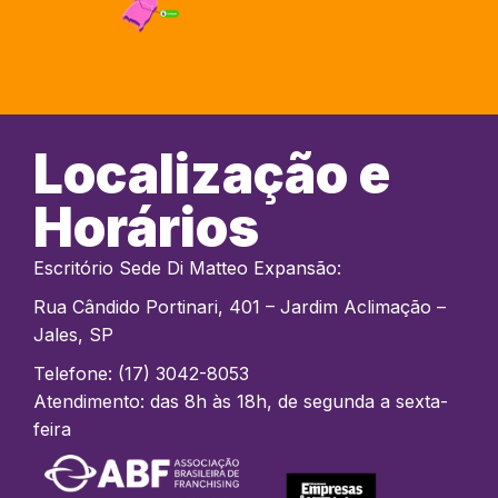
Localização e
Horários
Escritório Sede Di Matteo Expansão:
Rua Cândido Portinari, 401 – Jardim Aclimação –
Jales, SP
Telefone: (17) 3042-8053
Atendimento: das 8h às 18h, de segunda a sexta-
feira