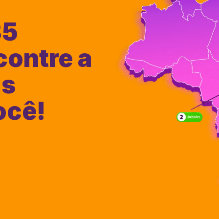
35
contre a
is
ocê!