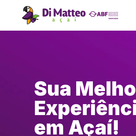
Sua Melho
Experiênc
em Açaí!