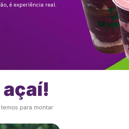
o, é experiência real.
 açaí!
!
e temos para montar