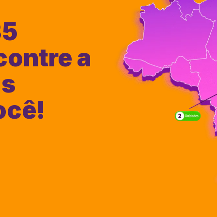
35
contre a
is
ocê!