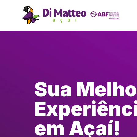
Sua Melho
Experiênc
em Açaí!