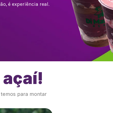
o, é experiência real.
 açaí!
!
e temos para montar