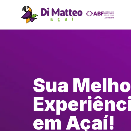
Sua Melho
Experiênc
em Açaí!