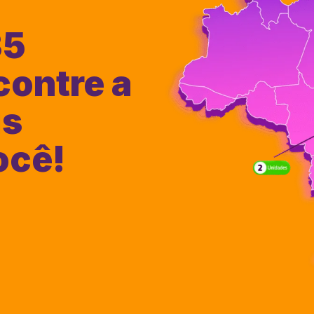
35
contre a
is
ocê!