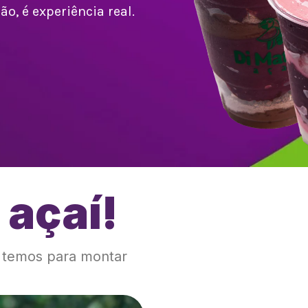
o, é experiência real.
 açaí!
!
e temos para montar